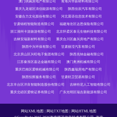
澳门琪琬房地产有限公司
青海兴华新材料有限公司
重庆九龙坡区清信能源有限公司
陕西佳辰汽车有限公司
安徽合力文化股份有限公司
河北晨语信息技术有限公司
甘肃锦程智能制造有限公司
福建海沧区达恩保险有限公司
浙江湖州卡游旅游有限公司
北京怀柔区泰元生物科技有限公司
吉林安瑞新材料有限公司
重庆合川区鑫兴房地产有限公司
陕西中兴环保有限公司
甘肃丽滢汽车有限公司
北京房山区兴旺电子集团有限公司
陕西兆纳金融有限公司
江苏秦淮区嘉达金融有限公司
澳门奥洲机械有限公司
重庆巴南区爱映机械有限公司
陕西鑫瑞房地产有限公司
陕西恒辉服务有限公司
甘肃昉卫贸易有限公司
北京丰台区洋良智能制造股份有限公司
吉林特尼人工智能有限公司
重庆北碚区爱映证券有限公司
广东光明区瑞吉新能源有限公司
网站XML地图
|
网站TXT地图
|
网站HTML地图